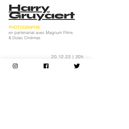
Harry
Gruyaert
PHOTOGRAPHIE
en partenariat avec Magnum Films
& Dulac Cinémas
20.12.22 | 20
h
L'ARLEQUIN
BILLETS
Ange
Leccia
ART CONTEMPORAIN
en partenariat avec l'Atelier EXB