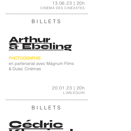
13.06.23 | 20h
CINÉMA DES CINÉASTES
BILLETS
Arthur
& Ebeling
PHOTOGRAPHIE
en partenariat avec Magnum Films
& Dulac Cinémas
20.01.23 | 20
h
L'ARLEQUIN
BILLETS
Cédric