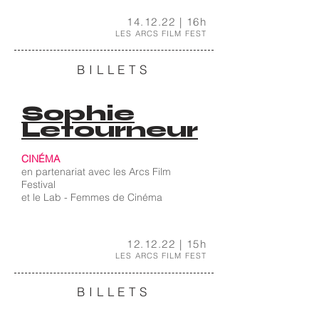
14.12.22 |
16h
LES ARCS FILM FEST
BILLETS
Sophie
Letourneur
CINÉMA
en partenariat avec l
es Arcs Film
Festival
et le Lab - Femmes de Cinéma
12.12.22 |
15h
LES ARCS FILM FEST
BILLETS