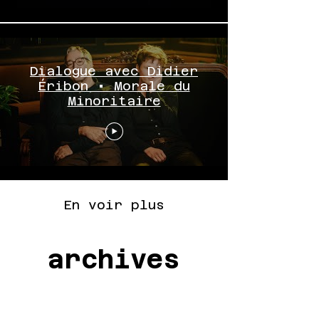
Dialogue avec Didier
Éribon • Morale du
Minoritaire
En voir plus
archives
archives