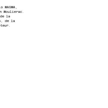
io MAGMA, 
n Moulierac. 
 de la 
s, de la 
oteur.