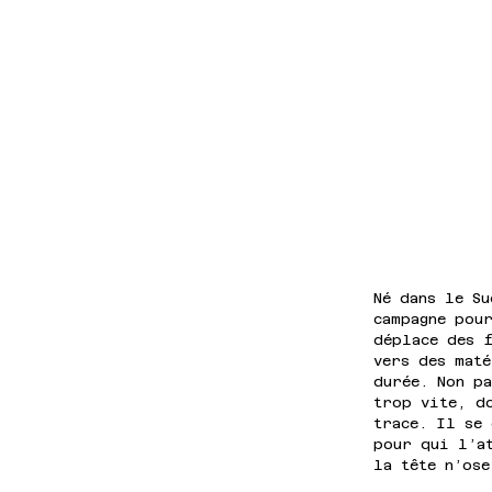
Né dans le Su
campagne pour
déplace des 
vers des mat
durée. Non p
trop vite, d
trace. Il se 
pour qui l’a
la tête n’os