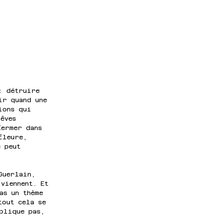
: détruire 
ir quand une 
ions qui 
êves 
fermer dans 
fleure, 
e peut 
Guerlain, 
viennent. Et 
as un thème 
tout cela se 
xplique pas, 