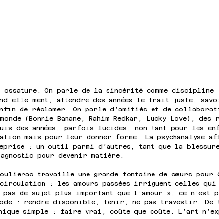
t ossature. On parle de la sincérité comme discipline 
nd elle ment, attendre des années le trait juste, savo
enfin de réclamer. On parle d’amitiés et de collaborat
monde (Bonnie Banane, Rahim Redkar, Lucky Love), des r
puis des années, parfois lucides, non tant pour les en
tation mais pour leur donner forme. La psychanalyse af
eprise : un outil parmi d’autres, tant que la blessur
iagnostic pour devenir matière.
Moulierac travaille une grande fontaine de cœurs pour 
circulation : les amours passées irriguent celles qui 
 pas de sujet plus important que l’amour », ce n’est p
hode : rendre disponible, tenir, ne pas travestir. De 
hique simple : faire vrai, coûte que coûte. L’art n’e