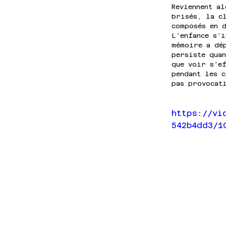
Reviennent al
brisés, la c
composés en d
L’enfance s’i
mémoire a dé
persiste qua
que voir s’e
pendant les c
pas provocat
https://vi
542b4dd3/1