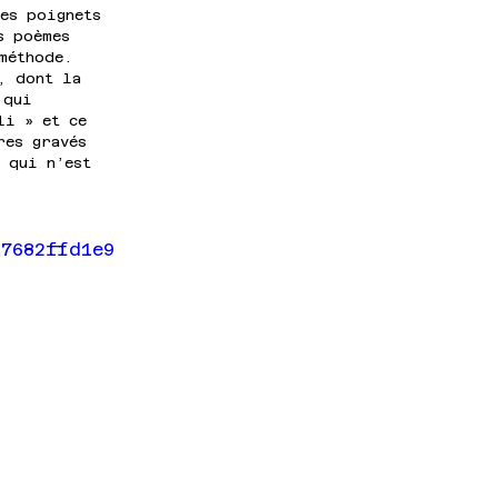
es poignets 
s poèmes 
méthode. 
, dont la 
 qui 
li » et ce 
res gravés 
 qui n’est 
17682ffd1e9