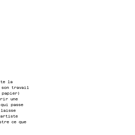
tte la 
 son travail 
 papier) 
rir une 
 qui passe 
 laisse 
 artiste 
stre ce que 