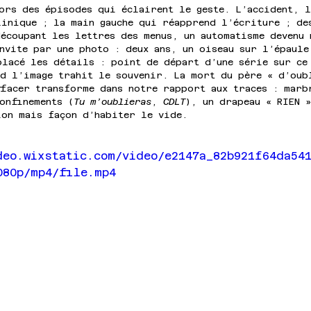
ors des épisodes qui éclairent le geste. L’accident, l
linique ; la main gauche qui réapprend l’écriture ; de
écoupant les lettres des menus, un automatisme devenu 
nvite par une photo : deux ans, un oiseau sur l’épaule
placé les détails : point de départ d’une série sur ce
nd l’image trahit le souvenir. La mort du père « d’oub
ffacer transforme dans notre rapport aux traces : marb
onfinements (
Tu m’oublieras
, 
CDLT
), un drapeau « RIEN »
ion mais façon d’habiter le vide.
deo.wixstatic.com/video/e2147a_82b921f64da54
080p/mp4/file.mp4