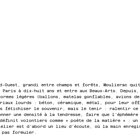
d-Ouest, grandi entre champs et forêts, Moulierac qui
 Paris à dix-huit ans et entre aux Beaux-Arts. Depuis,
formes légères (ballons, matelas gonflables, avions de
ériaux lourds : béton, céramique, métal, pour leur off
as fétichiser le souvenir, mais le tenir : ralentir ce
onner une densité à la tendresse, faire que l’éphémère
définit volontiers comme « poète de la matière » : un
telier est d’abord un lieu d’écoute, où la main enregi
e pas formuler.