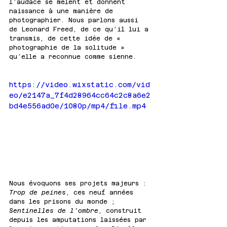
l’audace se mêlent et donnent 
naissance à une manière de 
photographier. Nous parlons aussi 
de Leonard Freed, de ce qu’il lui a 
transmis, de cette idée de « 
photographie de la solitude » 
qu’elle a reconnue comme sienne.
https://video.wixstatic.com/vid
eo/e2147a_7f4d28964cc64c2c8a6e2
bd4e556ad0e/1080p/mp4/file.mp4
Nous évoquons ses projets majeurs : 
Trop de peines
, ces neuf années 
dans les prisons du monde ; 
Sentinelles de l’ombre
, construit 
depuis les amputations laissées par 