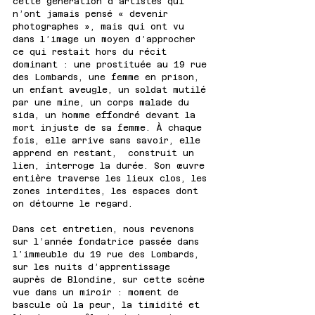
cette génération d’artistes qui 
n’ont jamais pensé « devenir 
photographes », mais qui ont vu 
dans l’image un moyen d’approcher 
ce qui restait hors du récit 
dominant : une prostituée au 19 rue 
des Lombards, une femme en prison, 
un enfant aveugle, un soldat mutilé 
par une mine, un corps malade du 
sida, un homme effondré devant la 
mort injuste de sa femme. À chaque 
fois, elle arrive sans savoir, elle 
apprend en restant,  construit un 
lien, interroge la durée. Son œuvre 
entière traverse les lieux clos, les 
zones interdites, les espaces dont 
on détourne le regard.
Dans cet entretien, nous revenons 
sur l’année fondatrice passée dans 
l’immeuble du 19 rue des Lombards, 
sur les nuits d’apprentissage 
auprès de Blondine, sur cette scène 
vue dans un miroir : moment de 
bascule où la peur, la timidité et 