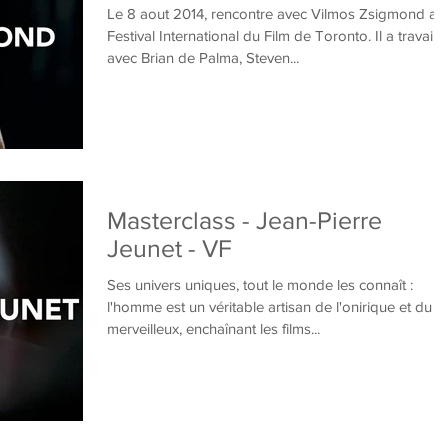
Le 8 aout 2014, rencontre avec Vilmos Zsigmond au
Festival International du Film de Toronto. Il a travaillé
avec Brian de Palma, Steven...
Masterclass - Jean-Pierre
Jeunet - VF
Ses univers uniques, tout le monde les connaît :
l'homme est un véritable artisan de l'onirique et du
merveilleux, enchaînant les films...