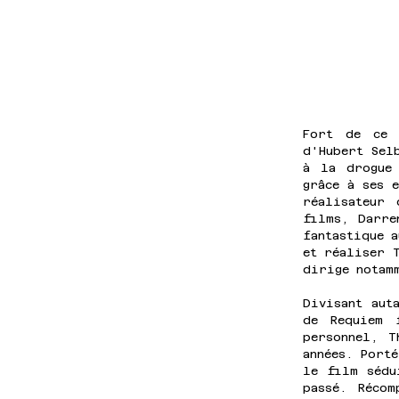
Fort de ce 
d'Hubert Selb
à la drogue 
grâce à ses e
réalisateur 
films, Darre
fantastique a
et réaliser T
dirige notamm
Divisant aut
de Requiem 
personnel, T
années. Porté
le film sédu
passé. Réco