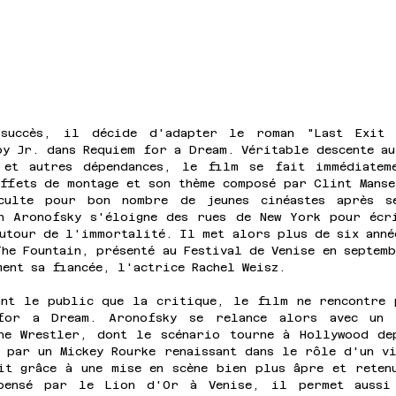
succès, il décide d'adapter le roman "Last Exit t
y Jr. dans Requiem for a Dream. Véritable descente au
et autres dépendances, le film se fait immédiateme
ffets de montage et son thème composé par Clint Manse
culte pour bon nombre de jeunes cinéastes après se
n Aronofsky s'éloigne des rues de New York pour écri
utour de l'immortalité. Il met alors plus de six anné
he Fountain, présenté au Festival de Venise en septemb
ent sa fiancée, l'actrice Rachel Weisz. 
ant le public que la critique, le film ne rencontre p
for a Dream. Aronofsky se relance alors avec un p
he Wrestler, dont le scénario tourne à Hollywood dep
 par un Mickey Rourke renaissant dans le rôle d'un vi
it grâce à une mise en scène bien plus âpre et retenu
mpensé par le Lion d'Or à Venise, il permet aussi 