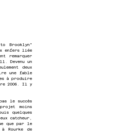
o Brooklyn" 
x enfers liée 
nt remarquer 
ll. Devenu un 
ulement deux 
re une fable 
es à produire 
re 2006. Il y 
as le succès 
rojet moins 
uis quelques 
eux catcheur, 
e que par le 
à Rourke de 