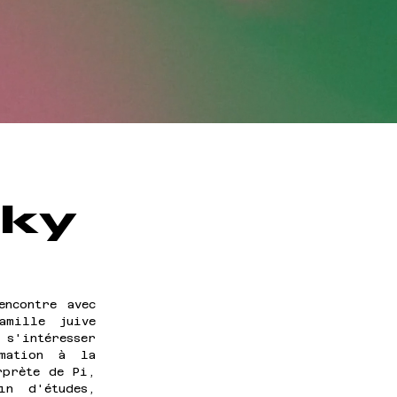
sky
ncontre avec 
mille juive 
 s'intéresser 
mation à la 
prète de Pi, 
n d'études, 