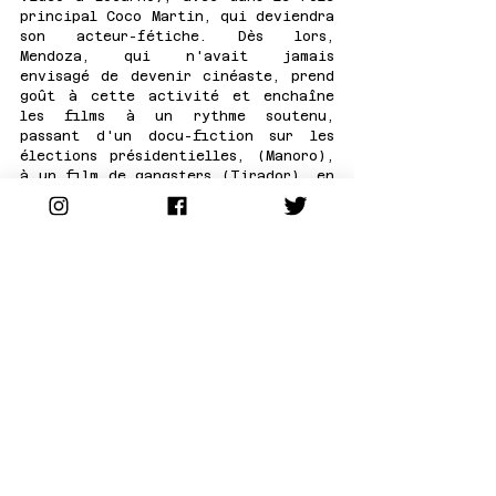
principal Coco Martin, qui deviendra 
son acteur-fétiche. Dès lors, 
Mendoza, qui n'avait jamais 
envisagé de devenir cinéaste, prend 
goût à cette activité et enchaîne 
les films à un rythme soutenu, 
passant d'un docu-fiction sur les 
élections présidentielles, (Manoro), 
à un film de gangsters (Tirador), en 
passant par un film à sketchs gay 
(Pantasya). A l'image de Kaleldo, la 
famille est au coeur de la plupart 
des films de Brillante Mendoza, qui 
sont aussi des portraits crus de la 
société philippine, et notamment de 
la vie à Manille. La critique 
occidentale repère le cinéaste à 
partir de John John, un film sur 
l'adoption, traitée avec compassion 
mais sans complaisance. Le nom de 
Brillante Mendoza est bientôt sur 
les lèvres de tous les cinéphiles : 
Serbis, sur le quotidien d'une 
famille domiciliée dans un cinéma 
porno, est présenté en compétition à 