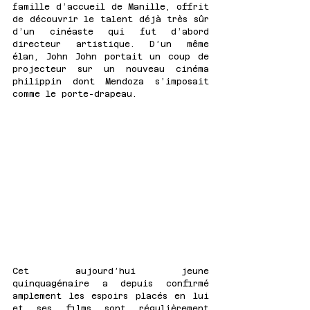
famille d’accueil de Manille, offrit 
de découvrir le talent déjà très sûr 
d’un cinéaste qui fut d’abord 
directeur artistique. D’un même 
élan, John John portait un coup de 
projecteur sur un nouveau cinéma 
philippin dont Mendoza s’imposait 
comme le porte-drapeau.
Cet aujourd’hui jeune 
quinquagénaire a depuis confirmé 
amplement les espoirs placés en lui 
et ses films sont régulièrement 