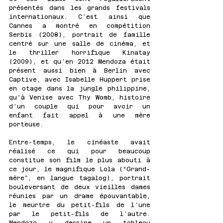
présentés dans les grands festivals 
internationaux. C’est ainsi que 
Cannes a montré en compétition 
Serbis (2008), portrait de famille 
centré sur une salle de cinéma, et 
le thriller horrifique Kinatay 
(2009), et qu’en 2012 Mendoza était 
présent aussi bien à Berlin avec 
Captive, avec Isabelle Huppert prise 
en otage dans la jungle philippine, 
qu’à Venise avec Thy Womb, histoire 
d’un couple qui pour avoir un 
enfant fait appel à une mère 
porteuse. 
Entre-temps, le cinéaste avait 
réalisé ce qui pour beaucoup 
constitue son film le plus abouti à 
ce jour, le magnifique Lola (“Grand-
mère”, en langue tagalog), portrait 
bouleversant de deux vieilles dames 
réunies par un drame épouvantable, 
le meurtre du petit-fils de l’une 
par le petit-fils de l’autre. 
Mendoza y dessine un tableau 